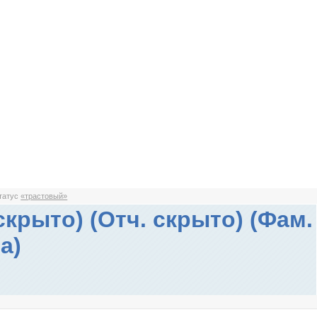
статус
«трастовый»
скрыто) (Отч. скрыто) (Фам.
а)