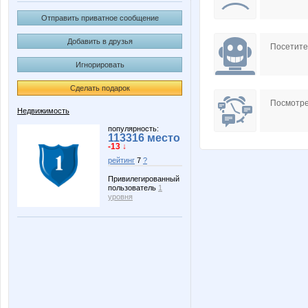
Отправить приватное сообщение
Добавить в друзья
Посетит
Игнорировать
Сделать подарок
Посмотре
Недвижимость
популярность:
113316 место
-13 ↓
рейтинг
7
?
Привилегированный
пользователь
1
уровня