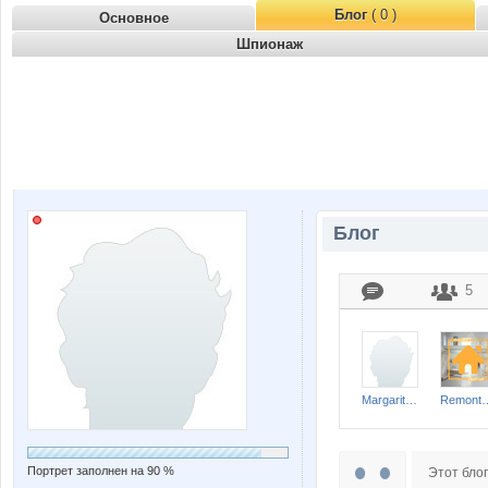
Блог
( 0 )
Основное
Шпионаж
Блог
5
MargaritaKostina
Remont-nn
Портрет заполнен на 90 %
Этот блог