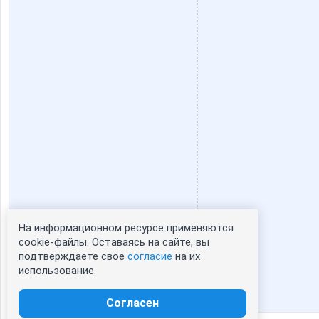
На информационном ресурсе применяются
Статистика портрета:
cookie-файлы. Оставаясь на сайте, вы
подтверждаете свое
согласие
на их
сейчас просматривают портрет - 0
использование.
зарегистрированные пользователи
посетившие портрет за 7 дней - 0
Согласен