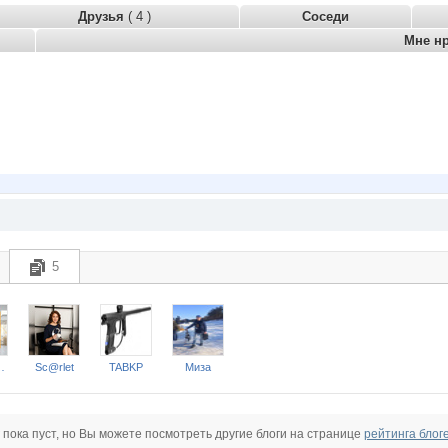
Друзья
( 4 )
Соседи
Мне н
5
-Otdelka
Sc@rlet
TABKP
Миза
 пока пуст, но Вы можете посмотреть другие блоги на странице
рейтинга блог