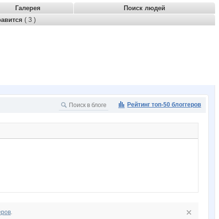
Галерея
Поиск людей
равится
( 3 )
Рейтинг топ-50 блоггеров
еров
.